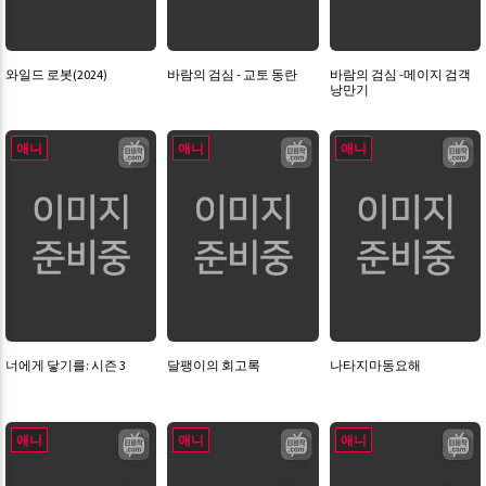
와일드 로봇(2024)
바람의 검심 - 교토 동란
바람의 검심 -메이지 검객
낭만기
애니
애니
애니
너에게 닿기를: 시즌 3
달팽이의 회고록
나타지마동요해
애니
애니
애니