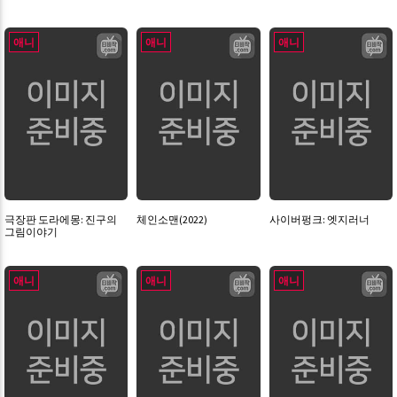
애니
애니
애니
극장판 도라에몽: 진구의
체인소맨(2022)
사이버펑크: 엣지러너
그림이야기
애니
애니
애니