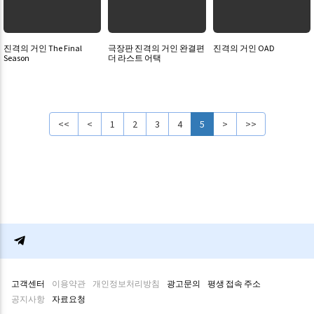
진격의 거인 The Final
극장판 진격의 거인 완결편
진격의 거인 OAD
Season
더 라스트 어택
<<
<
1
2
3
4
5
>
>>
고객센터
이용약관
개인정보처리방침
광고문의
평생 접속 주소
공지사항
자료요청