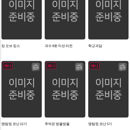
킹 오브 킹스
괴수 8호 미션 리컨
학교괴담
애니
애니
애니
명탐정 코난 22기
추억은 방울방울
명탐정 코난 5기