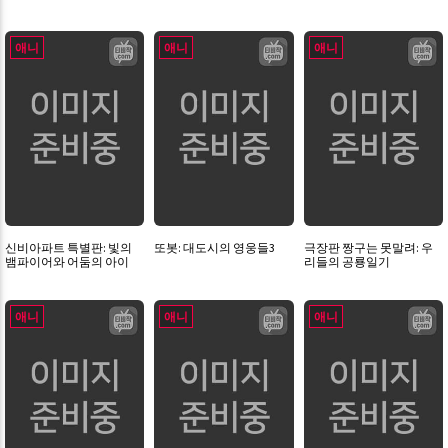
애니
애니
애니
신비아파트 특별판: 빛의
또봇: 대도시의 영웅들3
극장판 짱구는 못말려: 우
뱀파이어와 어둠의 아이
리들의 공룡일기
애니
애니
애니