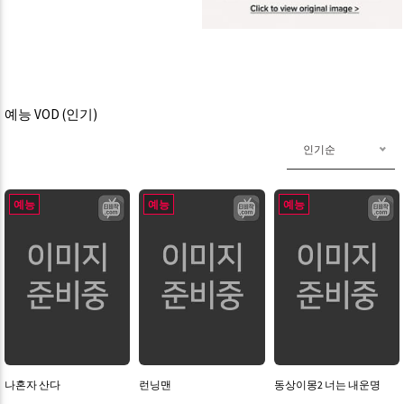
예능 VOD (인기)
인기순
예능
예능
예능
나혼자 산다
런닝맨
동상이몽2 너는 내운명