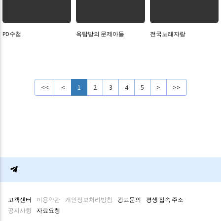
PD수첩
옥탑방의 문제아들
전국노래자랑
<<
<
1
2
3
4
5
>
>>
고객센터
이용약관
개인정보처리방침
광고문의
평생 접속 주소
공지사항
자료요청