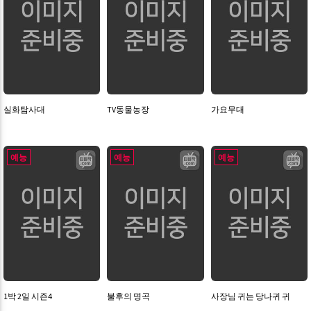
실화탐사대
TV동물농장
가요무대
예능
예능
예능
1박 2일 시즌4
불후의 명곡
사장님 귀는 당나귀 귀