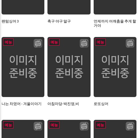
팬텀싱어 3
축구 야구 말구
언제까지 어깨춤을 추게 할
거야
예능
예능
예능
나는 차였어 - 겨울이야기
아침마당-박진영,비
로또싱어
예능
예능
예능