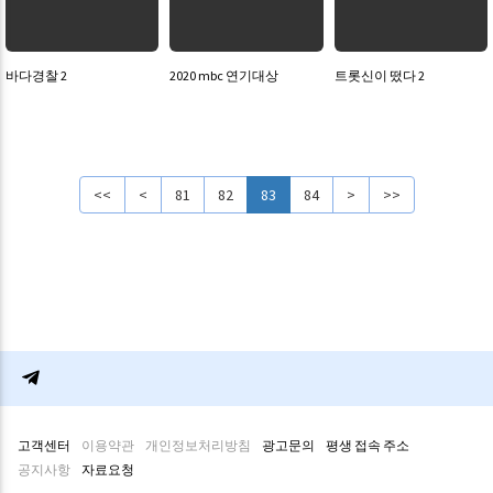
바다경찰 2
2020 mbc 연기대상
트롯신이 떴다 2
<<
<
81
82
83
84
>
>>
고객센터
이용약관
개인정보처리방침
광고문의
평생 접속 주소
공지사항
자료요청