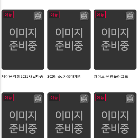
예능
예능
예능
제야음악회 2021 새날마중
2020 mbc 가요대제전
라이브 온 언플러그드
예능
예능
예능