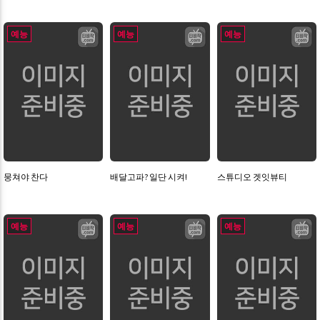
예능
예능
예능
뭉쳐야 찬다
배달고파? 일단 시켜!
스튜디오 겟잇뷰티
예능
예능
예능