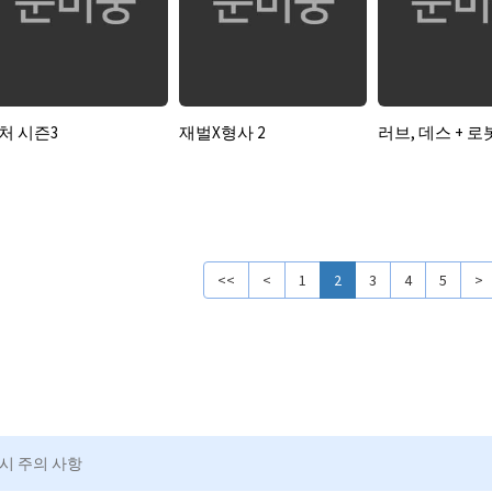
처 시즌3
재벌X형사 2
러브, 데스 + 로
<<
<
1
2
3
4
5
>
청시 주의 사항