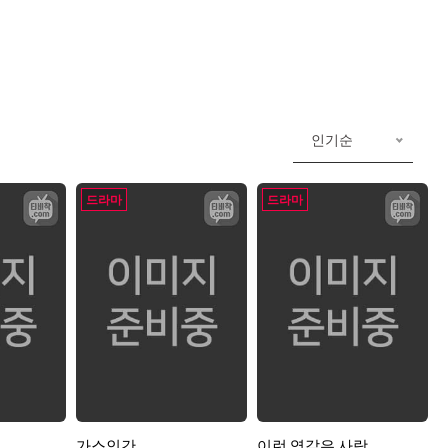
인기순
드라마
드라마
가스인간
이런 엿같은 사랑