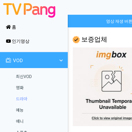
영상 재생 버
홈
보증업체
인기영상
VOD
최신VOD
영화
드라마
예능
애니