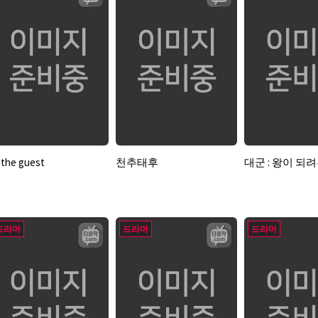
the guest
천추태후
대군 : 왕이 되
드라마
드라마
드라마