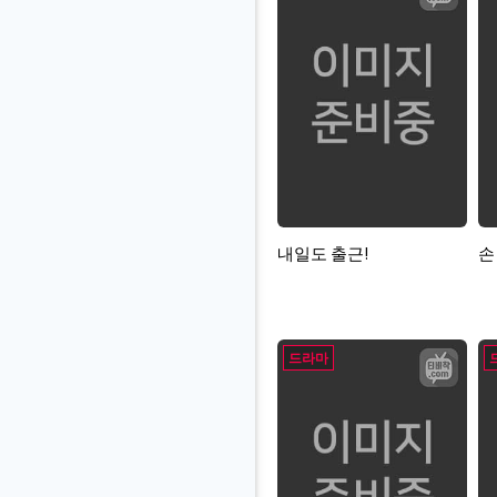
내일도 출근!
손 
드라마