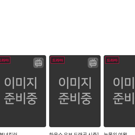
드라마
드라마
드라마
부녀킬러
하우스 오브 드래곤 시즌1
눈물의 여왕