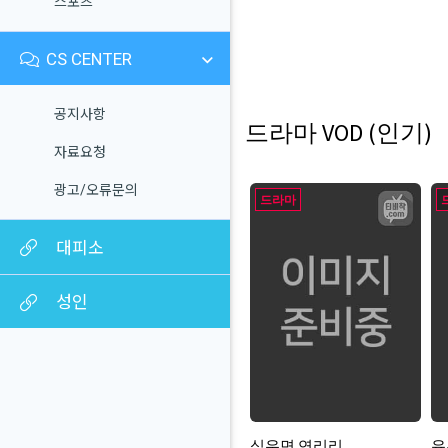
스포츠
CS CENTER
공지사항
드라마 VOD (인기)
자료요청
광고/오류문의
드라마
대피소
성인
심우면 연리리
유