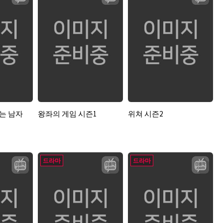
려는 남자
왕좌의 게임 시즌1
위쳐 시즌2
드라마
드라마