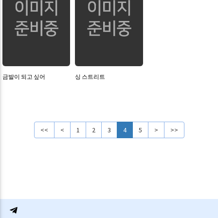
금발이 되고 싶어
싱 스트리트
<<
<
1
2
3
4
5
>
>>