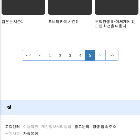
검은돈 시즌1
코브라 카이 시즌6
무직전생 Ⅲ ~이세계에 갔
으면 최선을 다한다~
<<
<
1
2
3
4
5
>
>>
고객센터
이용약관
개인정보처리방침
광고문의
평생 접속 주소
공지사항
자료요청