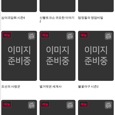
심야괴담회 시즌6
신빨토크쇼 귀묘한 이야기
탐정들의 영업비밀
2
예능
예능
예능
조선의 사랑꾼
벌거벗은 세계사
불꽃야구 시즌2
예능
예능
예능