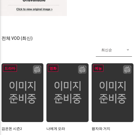
전체 VOD (최신)
최신순
드라마
영화
예능
검은돈 시즌2
나에게 오라
왕자와 거지