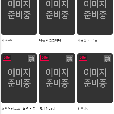
가요무대
나는 자연인이다
다큐멘터리 3일
예능
예능
예능
오은영 리포트 – 결혼 지옥
톡파원 25시
히든아이