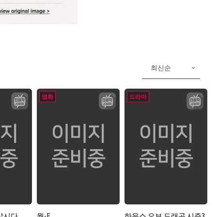
최신순
영화
드라마
삽시다
월-E
하우스 오브 드래곤 시즌3