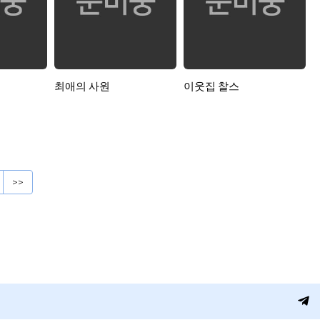
최애의 사원
이웃집 찰스
>>