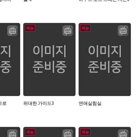
예능
예능
으로
위대한 가이드3
연애실험실
예능
예능