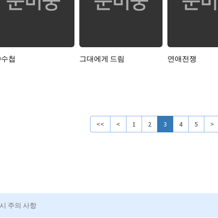
D수첩
그대에게 드림
연애전쟁
<<
<
1
2
3
4
5
>
청시 주의 사항