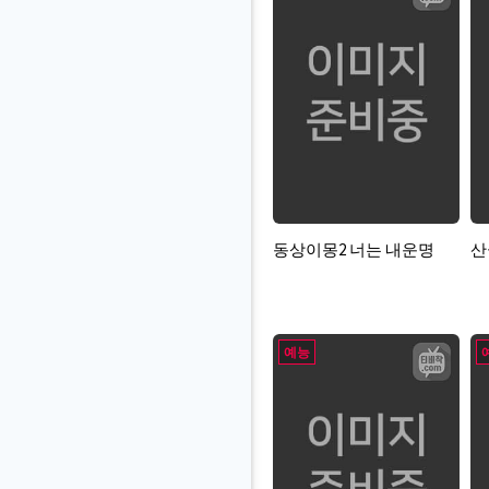
동상이몽2 너는 내운명
산
예능