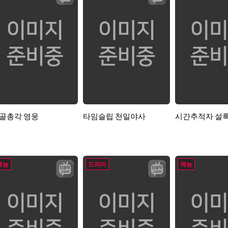
골총각 영웅
타임슬립 천일야사
시간추적자 설
예능
드라마
예능