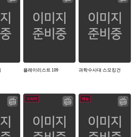
록
플레이리스트 109
과학수사대 스모킹건
드라마
예능