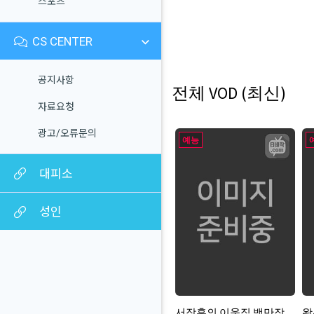
스포츠
CS CENTER
공지사항
전체 VOD (최신)
자료요청
광고/오류문의
예능
대피소
성인
서장훈의 이웃집 백만장
왕