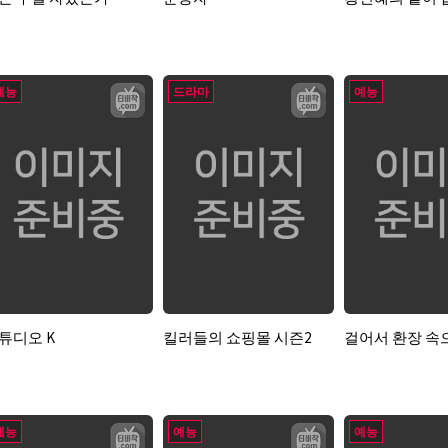
예능
드라마
예능
튜디오 K
킬러들의 쇼핑몰 시즌2
걸어서 환장 속
예능
예능
예능