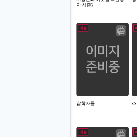
자 시즌2
예능
잡학자들
스
예능