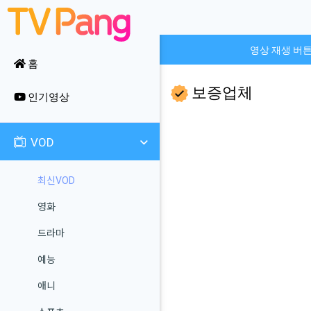
영상 재생 버
홈
보증업체
인기영상
VOD
최신VOD
영화
드라마
예능
애니