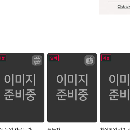
예능
영화
예능
은 무얼 자셨는가
눈동자
황신혜의 같이 