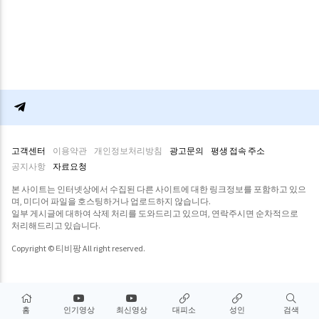
고객센터
이용약관
개인정보처리방침
광고문의
평생 접속 주소
공지사항
자료요청
본 사이트는 인터넷상에서 수집된 다른 사이트에 대한 링크정보를 포함하고 있으
며, 미디어 파일을 호스팅하거나 업로드하지 않습니다.
일부 게시글에 대하여 삭제 처리를 도와드리고 있으며, 연락주시면 순차적으로
처리해드리고 있습니다.
Copyright © 티비팡 All right reserved.
홈
인기영상
최신영상
대피소
성인
검색