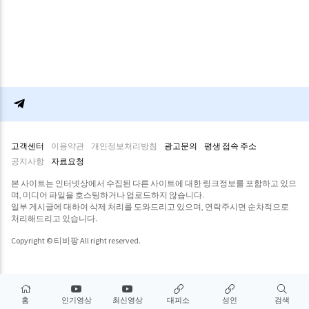
고객센터
이용약관
개인정보처리방침
광고문의
평생 접속 주소
공지사항
자료요청
본 사이트는 인터넷상에서 수집된 다른 사이트에 대한 링크정보를 포함하고 있으
며, 미디어 파일을 호스팅하거나 업로드하지 않습니다.
일부 게시글에 대하여 삭제 처리를 도와드리고 있으며, 연락주시면 순차적으로
처리해드리고 있습니다.
Copyright © 티비팡 All right reserved.
홈
인기영상
최신영상
대피소
성인
검색