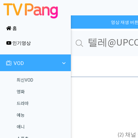
영상 재생 버
홈
인기영상
VOD
최신VOD
영화
드라마
예능
애니
(2) 