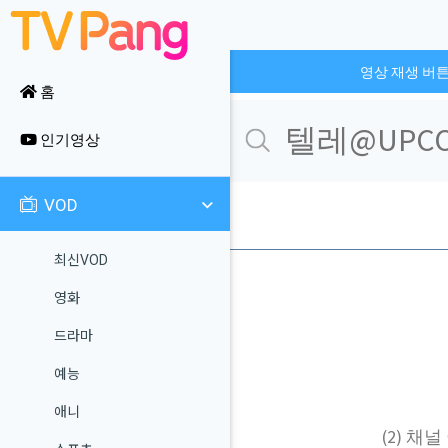
영상 재생 버
홈
인기영상
VOD
최신VOD
영화
드라마
예능
애니
(2) 