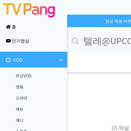
영상 재생 버
홈
인기영상
VOD
최신VOD
영화
드라마
예능
애니
(2) 