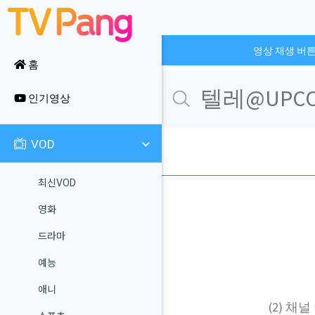
영상 재생 버
홈
인기영상
VOD
최신VOD
영화
드라마
예능
애니
(2) 