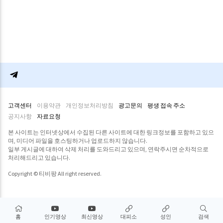
고객센터
이용약관
개인정보처리방침
광고문의
평생 접속 주소
공지사항
자료요청
본 사이트는 인터넷상에서 수집된 다른 사이트에 대한 링크정보를 포함하고 있으
며, 미디어 파일을 호스팅하거나 업로드하지 않습니다.
일부 게시글에 대하여 삭제 처리를 도와드리고 있으며, 연락주시면 순차적으로
처리해드리고 있습니다.
Copyright © 티비팡 All right reserved.
홈
인기영상
최신영상
대피소
성인
검색