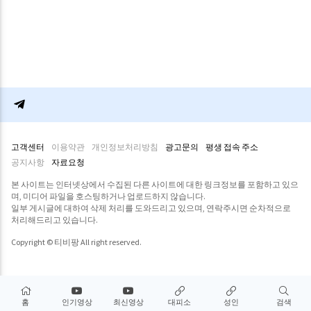
고객센터
이용약관
개인정보처리방침
광고문의
평생 접속 주소
공지사항
자료요청
본 사이트는 인터넷상에서 수집된 다른 사이트에 대한 링크정보를 포함하고 있으
며, 미디어 파일을 호스팅하거나 업로드하지 않습니다.
일부 게시글에 대하여 삭제 처리를 도와드리고 있으며, 연락주시면 순차적으로
처리해드리고 있습니다.
Copyright © 티비팡 All right reserved.
홈
인기영상
최신영상
대피소
성인
검색