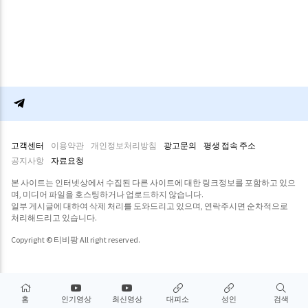
고객센터
이용약관
개인정보처리방침
광고문의
평생 접속 주소
공지사항
자료요청
본 사이트는 인터넷상에서 수집된 다른 사이트에 대한 링크정보를 포함하고 있으
며, 미디어 파일을 호스팅하거나 업로드하지 않습니다.
일부 게시글에 대하여 삭제 처리를 도와드리고 있으며, 연락주시면 순차적으로
처리해드리고 있습니다.
Copyright © 티비팡 All right reserved.
홈
인기영상
최신영상
대피소
성인
검색