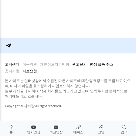
고객센터
이용약관
개인정보처리방침
광고문의
평생 접속 주소
공지사항
자료요청
본 사이트는 인터넷상에서 수집된 다른 사이트에 대한 링크정보를 포함하고 있으
며, 미디어 파일을 호스팅하거나 업로드하지 않습니다.
일부 게시글에 대하여 삭제 처리를 도와드리고 있으며, 연락주시면 순차적으로
처리해드리고 있습니다.
Copyright © 티비팡 All right reserved.
홈
인기영상
최신영상
대피소
성인
검색