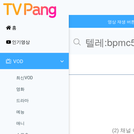
영상 재생 버
홈
인기영상
VOD
최신VOD
영화
드라마
예능
애니
(2) 채