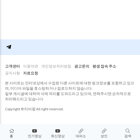
고객센터
이용약관
개인정보처리방침
광고문의
평생 접속 주소
공지사항
자료요청
본 사이트는 인터넷상에서 수집된 다른 사이트에 대한 링크정보를 포함하고 있으
며, 미디어 파일을 호스팅하거나 업로드하지 않습니다.
일부 게시글에 대하여 삭제 처리를 도와드리고 있으며, 연락주시면 순차적으로
처리해드리고 있습니다.
Copyright © 티비팡 All right reserved.
홈
인기영상
최신영상
대피소
성인
검색