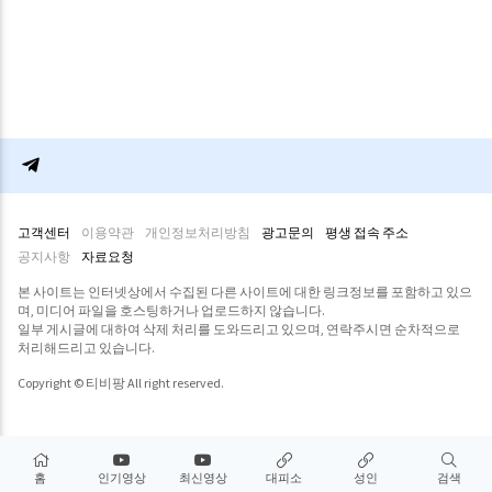
고객센터
이용약관
개인정보처리방침
광고문의
평생 접속 주소
공지사항
자료요청
본 사이트는 인터넷상에서 수집된 다른 사이트에 대한 링크정보를 포함하고 있으
며, 미디어 파일을 호스팅하거나 업로드하지 않습니다.
일부 게시글에 대하여 삭제 처리를 도와드리고 있으며, 연락주시면 순차적으로
처리해드리고 있습니다.
Copyright © 티비팡 All right reserved.
홈
인기영상
최신영상
대피소
성인
검색