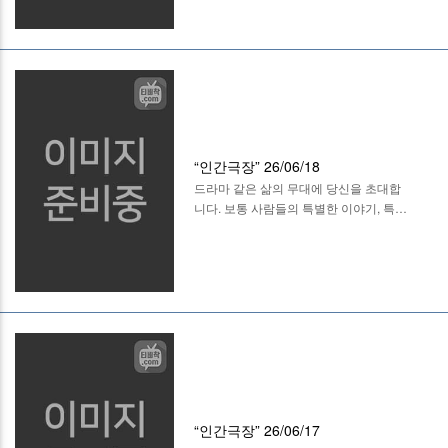
들의 이야기를 전달하는 프로그램
“인간극장” 26/06/18
드라마 같은 삶의 무대에 당신을 초대합
니다. 보통 사람들의 특별한 이야기, 특별
한 사람들의 평범한 이야기를 비롯한 치
열한 삶의 바다에서 건져 올린 우리 이웃
들의 이야기를 전달하는 프로그램
“인간극장” 26/06/17