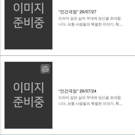
“인간극장” 26/07/27
드라마 같은 삶의 무대에 당신을 초대합
니다. 보통 사람들의 특별한 이야기, 특별
한 사람들의 평범한 이야기를 비롯한 치
열한 삶의 바다에서 건져 올린 우리 이웃
들의 이야기를 전달하는 프로그램
“인간극장” 26/07/24
드라마 같은 삶의 무대에 당신을 초대합
니다. 보통 사람들의 특별한 이야기, 특별
한 사람들의 평범한 이야기를 비롯한 치
열한 삶의 바다에서 건져 올린 우리 이웃
들의 이야기를 전달하는 프로그램