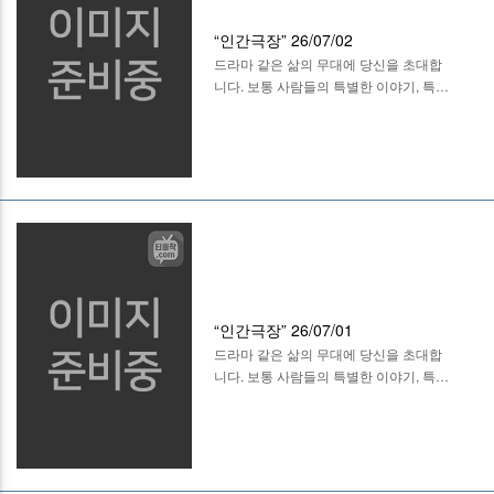
“인간극장” 26/07/02
드라마 같은 삶의 무대에 당신을 초대합
니다. 보통 사람들의 특별한 이야기, 특별
한 사람들의 평범한 이야기를 비롯한 치
열한 삶의 바다에서 건져 올린 우리 이웃
들의 이야기를 전달하는 프로그램
“인간극장” 26/07/01
드라마 같은 삶의 무대에 당신을 초대합
니다. 보통 사람들의 특별한 이야기, 특별
한 사람들의 평범한 이야기를 비롯한 치
열한 삶의 바다에서 건져 올린 우리 이웃
들의 이야기를 전달하는 프로그램