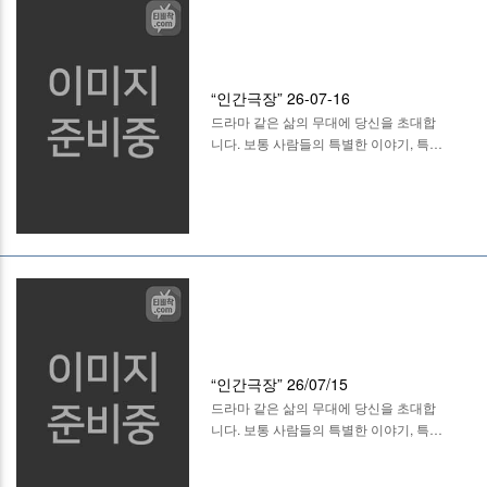
“인간극장” 26-07-16
드라마 같은 삶의 무대에 당신을 초대합
니다. 보통 사람들의 특별한 이야기, 특별
한 사람들의 평범한 이야기를 비롯한 치
열한 삶의 바다에서 건져 올린 우리 이웃
들의 이야기를 전달하는 프로그램
“인간극장” 26/07/15
드라마 같은 삶의 무대에 당신을 초대합
니다. 보통 사람들의 특별한 이야기, 특별
한 사람들의 평범한 이야기를 비롯한 치
열한 삶의 바다에서 건져 올린 우리 이웃