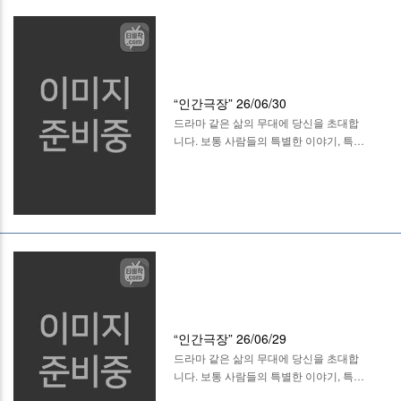
“인간극장” 26/06/30
드라마 같은 삶의 무대에 당신을 초대합
니다. 보통 사람들의 특별한 이야기, 특별
한 사람들의 평범한 이야기를 비롯한 치
열한 삶의 바다에서 건져 올린 우리 이웃
들의 이야기를 전달하는 프로그램
“인간극장” 26/06/29
드라마 같은 삶의 무대에 당신을 초대합
니다. 보통 사람들의 특별한 이야기, 특별
한 사람들의 평범한 이야기를 비롯한 치