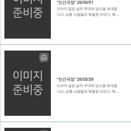
“인간극장” 26/06/01
드라마 같은 삶의 무대에 당신을 초대합
니다. 보통 사람들의 특별한 이야기, 특별
한 사람들의 평범한 이야기를 비롯한 치
열한 삶의 바다에서 건져 올린 우리 이웃
들의 이야기를 전달하는 프로그램
“인간극장” 26/05/29
드라마 같은 삶의 무대에 당신을 초대합
니다. 보통 사람들의 특별한 이야기, 특별
한 사람들의 평범한 이야기를 비롯한 치
열한 삶의 바다에서 건져 올린 우리 이웃
들의 이야기를 전달하는 프로그램