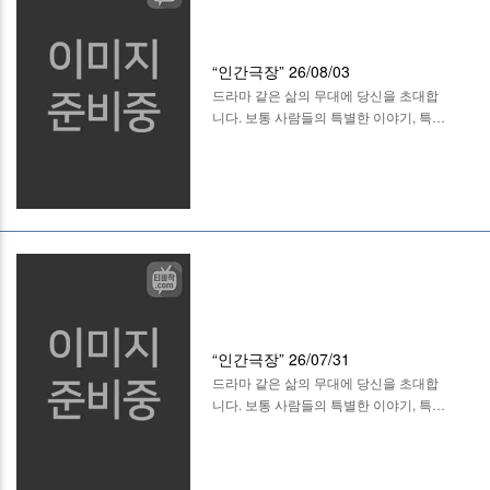
“인간극장” 26/08/03
드라마 같은 삶의 무대에 당신을 초대합
니다. 보통 사람들의 특별한 이야기, 특별
한 사람들의 평범한 이야기를 비롯한 치
열한 삶의 바다에서 건져 올린 우리 이웃
들의 이야기를 전달하는 프로그램
“인간극장” 26/07/31
드라마 같은 삶의 무대에 당신을 초대합
니다. 보통 사람들의 특별한 이야기, 특별
한 사람들의 평범한 이야기를 비롯한 치
열한 삶의 바다에서 건져 올린 우리 이웃
들의 이야기를 전달하는 프로그램