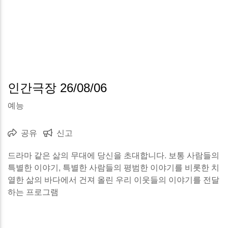
인간극장 26/08/06
예능
공유
신고
드라마 같은 삶의 무대에 당신을 초대합니다. 보통 사람들의
특별한 이야기, 특별한 사람들의 평범한 이야기를 비롯한 치
열한 삶의 바다에서 건져 올린 우리 이웃들의 이야기를 전달
하는 프로그램