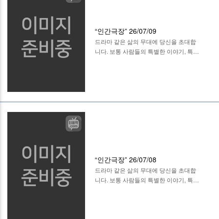
“인간극장” 26/07/09
드라마 같은 삶의 무대에 당신을 초대합
니다. 보통 사람들의 특별한 이야기, 특별
한 사람들의 평범한 이야기를 비롯한 치
열한 삶의 바다에서 건져 올린 우리 이웃
들의 이야기를 전달하는 프로그램
“인간극장” 26/07/08
드라마 같은 삶의 무대에 당신을 초대합
니다. 보통 사람들의 특별한 이야기, 특별
한 사람들의 평범한 이야기를 비롯한 치
열한 삶의 바다에서 건져 올린 우리 이웃
들의 이야기를 전달하는 프로그램