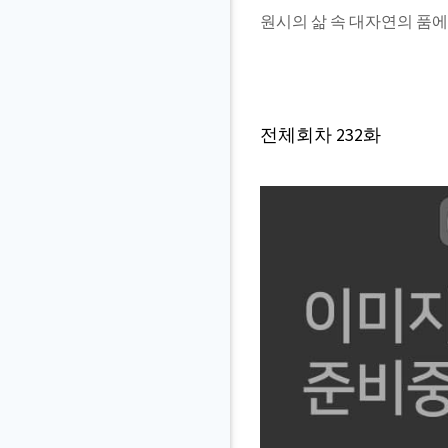
원시의 삶 속 대자연의 품
전체회차
232
화