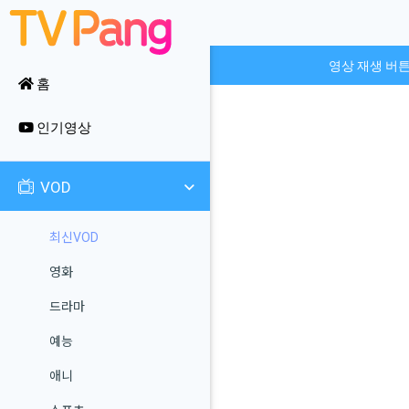
영상 재생 버
홈
인기영상
VOD
최신VOD
영화
드라마
예능
애니