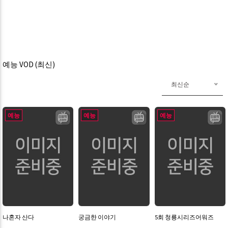
예능 VOD (최신)
최신순
예능
예능
예능
나혼자 산다
궁금한 이야기
5회 청룡시리즈어워즈