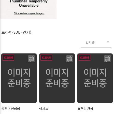
드라마 VOD (인기)
인기순
드라마
드라마
드라마
심우면 연리리
아파트
결혼의 완성