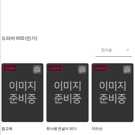
드라마 VOD (인기)
인기순
드라마
드라마
드라마
참교육
취사병 전설이 되다
지리산