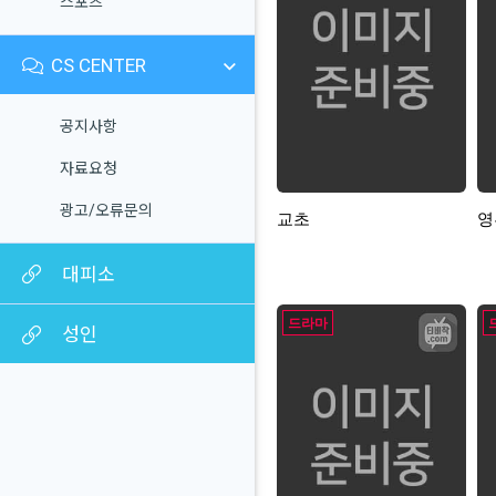
스포츠
CS CENTER
공지사항
자료요청
광고/오류문의
교초
영
대피소
드라마
성인