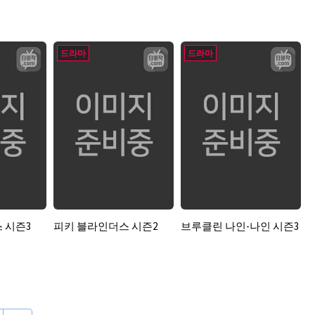
드라마
드라마
 시즌3
피키 블라인더스 시즌2
브루클린 나인-나인 시즌3