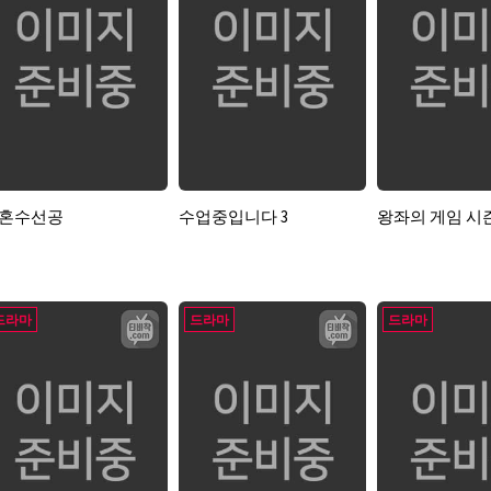
혼수선공
수업중입니다 3
왕좌의 게임 시
드라마
드라마
드라마