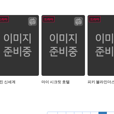
드라마
드라마
드라마
진 신세계
마이 시크릿 호텔
피키 블라인더스