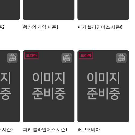
즌2
왕좌의 게임 시즌1
피키 블라인더스 시즌6
드라마
드라마
 시즌2
피키 블라인더스 시즌1
러브포비아