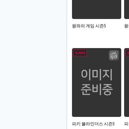
왕좌의 게임 시즌5
왕
드라마
피키 블라인더스 시즌5
피