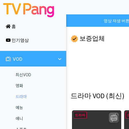
영상 재생 버
홈
보증업체
인기영상
VOD
최신VOD
영화
드라마 VOD (최신)
드라마
예능
드라마
애니