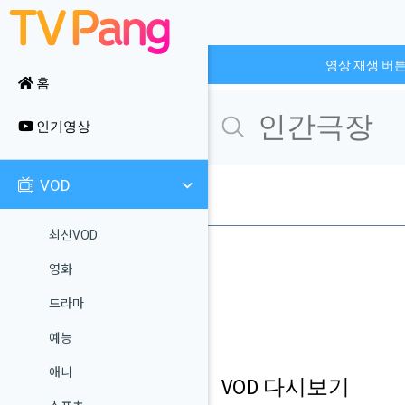
영상 재생 버
홈
인기영상
VOD
최신VOD
영화
드라마
예능
애니
VOD 다시보기