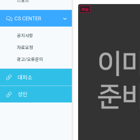
스포츠
예능
CS CENTER
공지사항
자료요청
광고/오류문의
대피소
성인