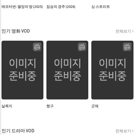
애프터번: 멸망의 땅 (2025)
짐승의 경주 (2026)
싱 스트리트
인기 영화 VOD
전체보기
살목지
짱구
군체
인기 드라마 VOD
전체보기