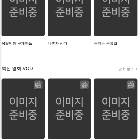
옥탑방의 문제아들
나혼자 산다
금타는 금요일
최신 영화 VOD
전체보기