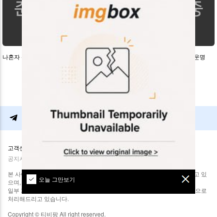
나혼자 산다
런닝맨
동상이몽2 너는 내운명
고객센터
이용약관
개인정보처리방침
광고문의
평생 접속 주소
공지사항
자료요청
본 사이트는 인터넷상에서 수집된 다른 사이트에 대한 링크정보를 포함하고 있
오늘 그만보기
으며, 미디어 파일을 호스팅하거나 업로드하지 않습니다.
일부 게시글에 대하여 삭제 처리를 도와드리고 있으며, 연락주시면 순차적으로
처리해드리고 있습니다.
Copyright © 티비팡 All right reserved.